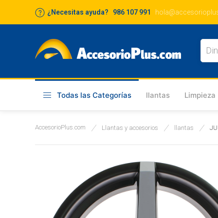
¿Necesitas ayuda? 986 107 991
hola@accesorioplu
Todas las Categorías
llantas
Limpieza
AccesorioPlus.com
Llantas y accesorios
llantas
JU