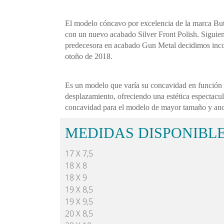
El modelo cóncavo por excelencia de la marca But
con un nuevo acabado Silver Front Polish. Siguien
predecesora en acabado Gun Metal decidimos inco
otoño de 2018.
Es un modelo que varía su concavidad en función 
desplazamiento, ofreciendo una estética espectacula
concavidad para el modelo de mayor tamaño y an
MEDIDAS DISPONIBL
17 X 7,5
18 X 8
18 X 9
19 X 8,5
19 X 9,5
20 X 8,5