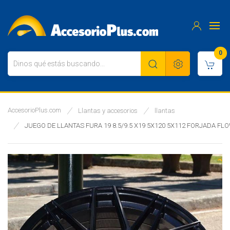
0
AccesorioPlus.com
Llantas y accesorios
llantas
JUEGO DE LLANTAS FURA 19 8.5/9.5 X19 5X120 5X112 FORJADA F