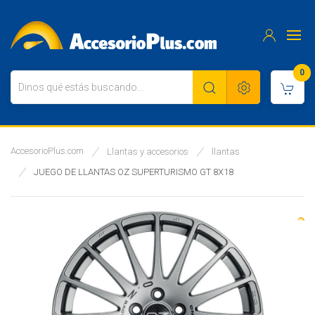
0
AccesorioPlus.com
Llantas y accesorios
llantas
JUEGO DE LLANTAS OZ SUPERTURISMO GT 8X18