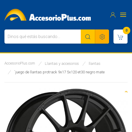
0
AccesorioPlus.com
Llantas y accesorios
llantas
`juego de llantas protrack 9x17 5x120 et30 negro mate