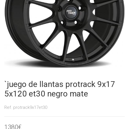
`juego de llantas protrack 9x17
5x120 et30 negro mate
Ref. protrack9x17et30
1380€