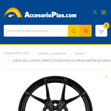
0
AccesorioPlus.com
Llantas y accesorios
llantas
JUEGO DE LLANTAS SPARCO PODIO 8.5X19 VARIAS METRICAS VARIO